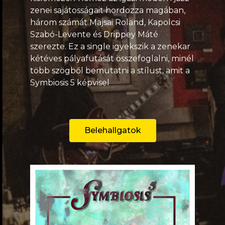
zenei sajátosságait hordozza magában,
három számát Majsai Roland, Kapolcsi
Szabó-Levente és Drippey Máté
szerezte. Ez a single igyekszik a zenekar
kétéves pályafutását összefoglalni, minél
több szögből bemutatni a stílust, amit a
Symbiosis 5 képvisel
Belehallgatok