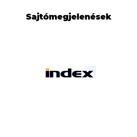
Sajtómegjelenések
Elolvasom