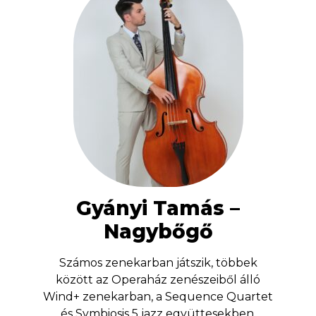
Gyányi Tamás –
Nagybőgő
Számos zenekarban játszik, többek
között az Operaház zenészeiből álló
Wind+ zenekarban, a Sequence Quartet
és Symbiosis 5 jazz együttesekben,