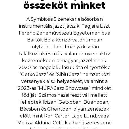
összeköt minket
A Symbiosis 5 zenekar elsősorban
instrumentális jazzt játszik. Tagjai a Liszt
Ferenc Zeneművészeti Egyetemen és a
Bartók Béla Konzervatóriumban
folytatott tanulmányaik során
találkoztak és mára valamennyien aktív
közreműködői a magyar jazzéletnek.
2020-as megalakulásuk óta elnyerték a
“Getxo Jazz” és “Sibiu Jazz” nemzetközi
versenyek első helyezését, valamint a
2023-as “MÜPA Jazz Showcase” mindkét
fődíját. Számos hazai fesztivál mellett
felléptek Ibizán, Getxoban, Buenoban,
Bécsben és Ghentben, olyan zenészek
előtt mint Ron Carter, Lage Lund, vagy
Melissa Aldana. Céljuk a hangszeres zene