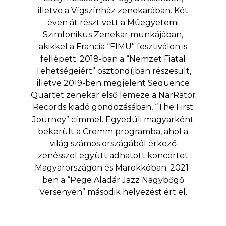
illetve a Vígszínház zenekarában. Két
éven át részt vett a Műegyetemi
Szimfonikus Zenekar munkájában,
akikkel a Francia “FIMU” fesztiválon is
fellépett. 2018-ban a “Nemzet Fiatal
Tehetségeiért” ösztöndíjban részesült,
illetve 2019-ben megjelent Sequence
Quartet zenekar első lemeze a NarRator
Records kiadó gondozásában, “The First
Journey” címmel. Egyedüli magyarként
bekerült a Cremm programba, ahol a
világ számos országából érkező
zenésszel együtt adhatott koncertet
Magyarországon és Marokkóban. 2021-
ben a “Pege Aladár Jazz Nagybőgő
Versenyen” második helyezést ért el.