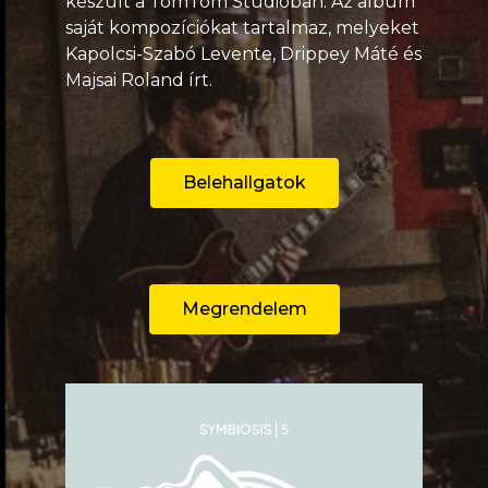
készült a TomTom Stúdióban. Az album
saját kompozíciókat tartalmaz, melyeket
Kapolcsi-Szabó Levente, Drippey Máté és
Majsai Roland írt.
Belehallgatok
Megrendelem